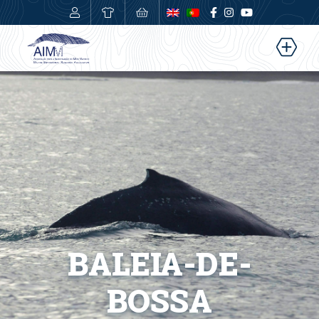
0,00
€
BALEIA-DE-
BOSSA