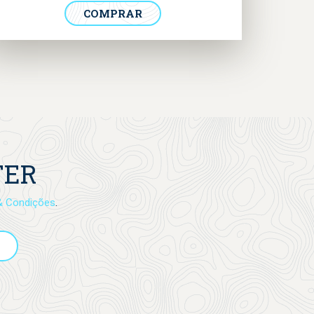
de golfinhos, 3 baleias, 3 tartarugas marinhas, 2
COMPRAR
tubarões e 12 aves marinhas. Esta é uma
excelente ferramenta para quem quer aprender
mais sobre as espécies, incluindo as crianças!
Este produto é digital e será transferível após o
pagamento.
TER
& Condições
.