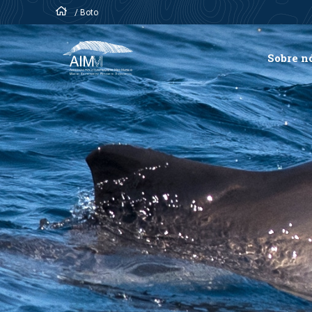
/
Boto
Sobre n