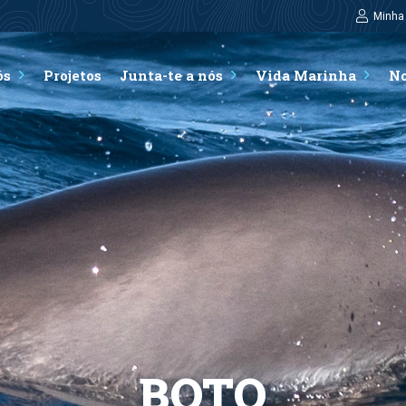
Minha
ós
Projetos
Junta-te a nós
Vida Marinha
No
BOTO