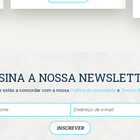
de alças longas é tudo o que tu precisas. Tem o
nosso logotipo e o emblema da coleção “Herói
dos Oceanos” impressos, representando as
espécies marinhas que procuramos proteger.
SINA A NOSSA NEWSLET
s estás a concordar com a nossa
Política de privacidade
e
Termos 