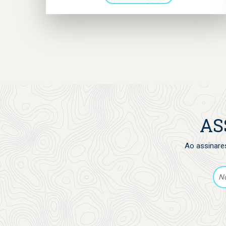
informação sobre cada animal dentro da caixa.
AS
Ao assinare