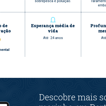
sobrepesca e poluição.
raramen
emba
o de
Esperança média de
Profun
vação
vida
me
Até 24 anos
At
nental
Descobre mais s