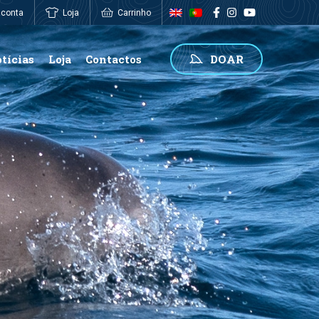
 conta
Loja
Carrinho
0,00
€
tícias
Loja
Contactos
DOAR