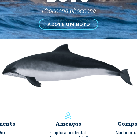
Phocoena phocoena
ADOTE UM BOTO
mento
Ameaças
Compo
.9m
Captura acidental,
Nadador rá