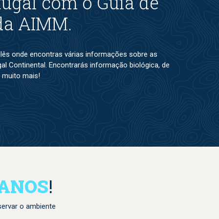
ugal com o Guia de
 da AIMM.
nglês onde encontras várias informações sobre as
l Continental. Encontrarás informação biológica, de
 muito mais!
EANOS
!
servar o ambiente