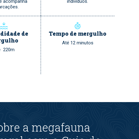
te acompanha
indivíduos.
rcações.
didade de
Tempo de mergulho
rgulho
Até 12 minutos
é 220m
obre a megafauna