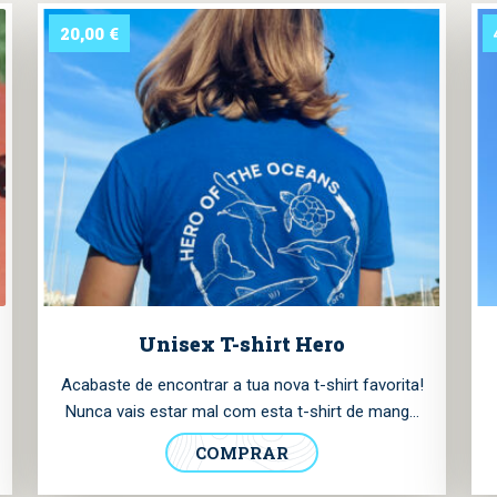
20,00
€
Unisex T-shirt Hero
Acabaste de encontrar a tua nova t-shirt favorita!
Nunca vais estar mal com esta t-shirt de manga
curta, disponível em vários tons de azul. Tem o
COMPRAR
nosso logotipo impresso no peito e o emblema
da colecção “Herói dos Oceanos” nas costas,