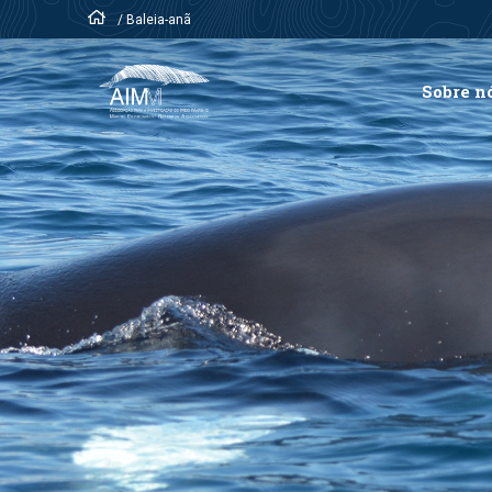
/
Baleia-anã
Sobre n