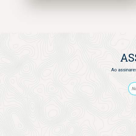
preservar o meio ambiente marinho!
AS
Ao assinare