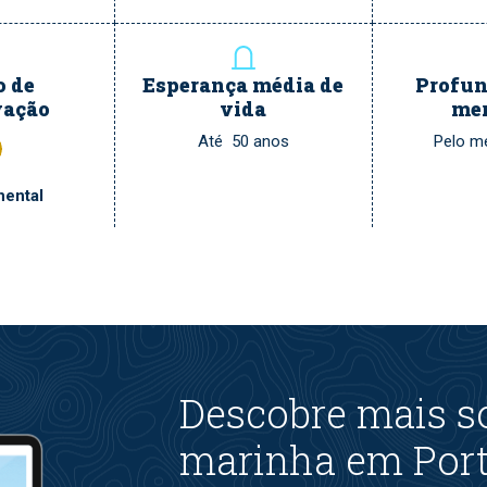
o de
Esperança média de
Profun
vação
vida
me
Até 50 anos
Pelo 
nental
Descobre mais s
marinha em Port