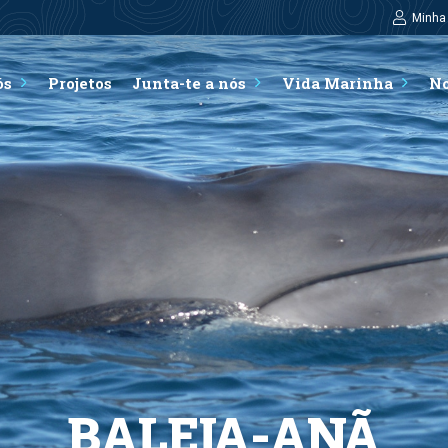
Minha
ós
Projetos
Junta-te a nós
Vida Marinha
No
BALEIA-ANÃ