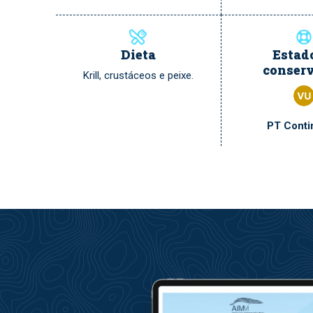
Dieta
Estad
conser
Krill, crustáceos e peixe.
PT Conti