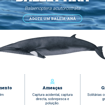
Balaenoptera acutorostrata
ADOTE UM BALEIA-ANÃ
mento
Ameaças
G
.8m
Captura acidental, captura
Solitárias
directa, sobrepesca e
g
poluição.