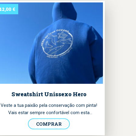
42,00
€
Sweatshirt Unissexo Hero
Veste a tua paixão pela conservação com pinta!
Vais estar sempre confortável com esta
sweatshirt com bolso. Podes escolher entre as
COMPRAR
cores azul real e cinzento. Tem o nosso logotipo
impresso no peito e o emblema da colecção