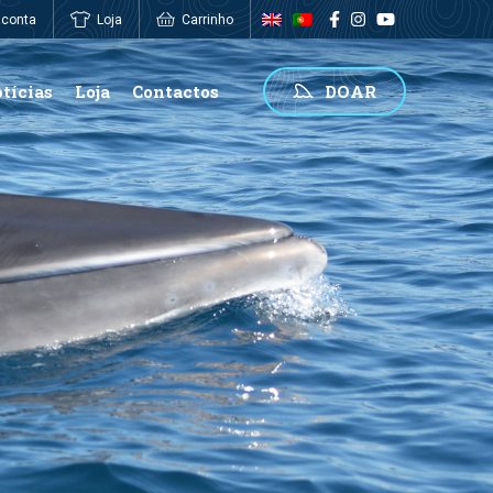
 conta
Loja
Carrinho
0,00
€
tícias
Loja
Contactos
DOAR