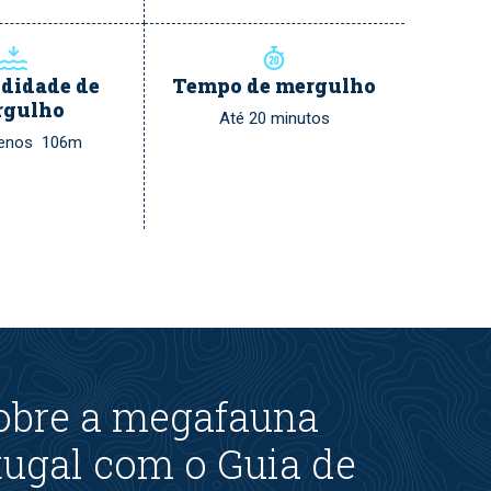
didade de
Tempo de mergulho
rgulho
Até 20 minutos
menos 106m
obre a megafauna
ugal com o Guia de