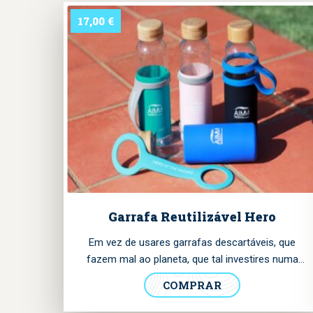
17,00
€
Garrafa Reutilizável Hero
Em vez de usares garrafas descartáveis, que
fazem mal ao planeta, que tal investires numa
opção mais acessível e resistente? Já podes
COMPRAR
comprar esta garrafa de vidro que criamos a
pensar em ti, e ao mesmo tempo ajudar-nos a