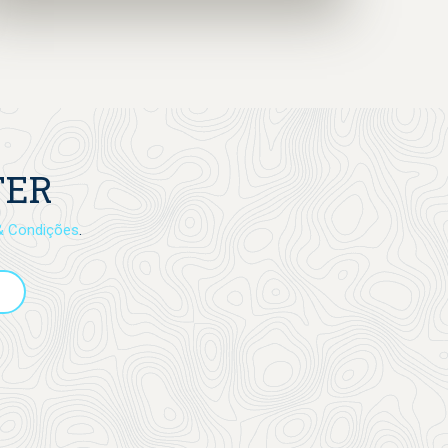
“Herói dos Oceanos” nas costas, representando
as espécies marinhas que queremos proteger.
TER
& Condições
.