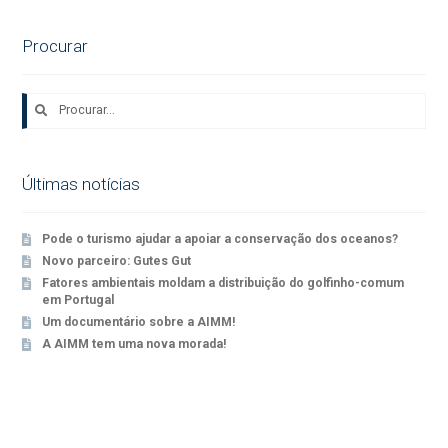
de
artigos
Procurar
Pesquisar
por:
Últimas notícias
Pode o turismo ajudar a apoiar a conservação dos oceanos?
Novo parceiro: Gutes Gut
Fatores ambientais moldam a distribuição do golfinho-comum
em Portugal
Um documentário sobre a AIMM!
A AIMM tem uma nova morada!