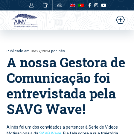
0,00
€
Publicado em
06/27/2024
por Inês
A nossa Gestora de
Comunicação foi
entrevistada pela
SAVG Wave!
A Inês foi um dos convidados a pertencer à Serie de Videos
Motivacionais da
SAVG Wave
. Ela fala sobre a sua trajetória